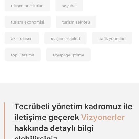
ulaşım politikaları
seyahat
turizm ekonomisi
turizm sektörü
akıllı ulaşım
ulaşım projeleri
trafik yönetimi
toplu taşıma
altyapı geliştirme
Tecrübeli yönetim kadromuz ile
iletişime geçerek
Vizyonerler
hakkında detaylı bilgi
alabilirsiniz.