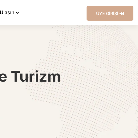
 Ulaşın
ÜYE GİRİŞİ
ve Turizm