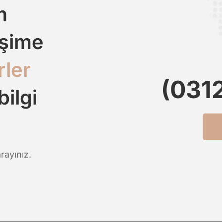
m
işime
rler
(031
bilgi
rayınız.