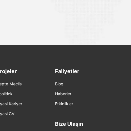
rojeler
Faliyetler
epte Meclis
Blog
oolitick
Haberler
iyasi Kariyer
Etkinlikler
iyasi CV
Bize Ulaşın