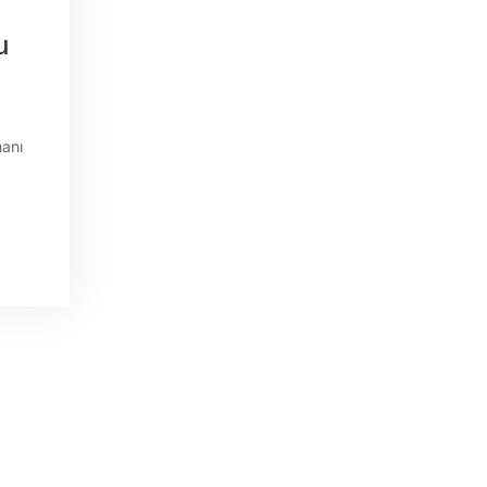
u
anı