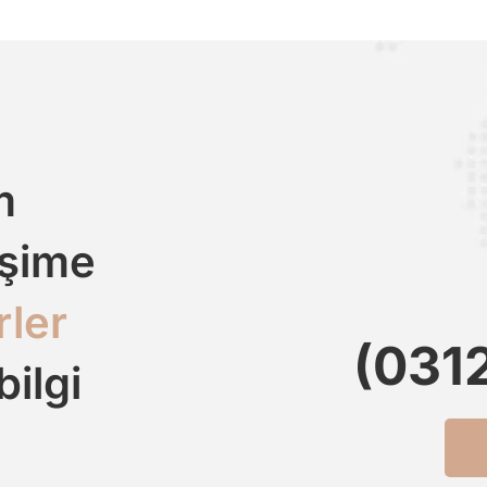
m
işime
rler
(031
bilgi