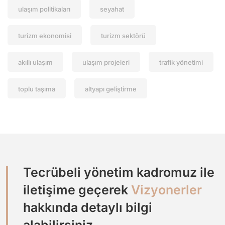
ulaşım politikaları
seyahat
turizm ekonomisi
turizm sektörü
akıllı ulaşım
ulaşım projeleri
trafik yönetimi
toplu taşıma
altyapı geliştirme
Tecrübeli yönetim kadromuz ile
iletişime geçerek
Vizyonerler
hakkında detaylı bilgi
alabilirsiniz.