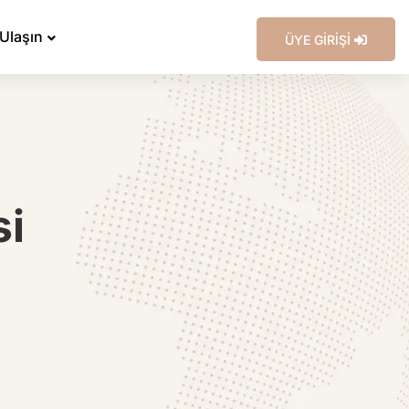
 Ulaşın
ÜYE GİRİŞİ
si