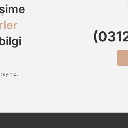
işime
rler
(031
bilgi
rayınız.