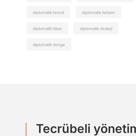
diplomatik temsil
diplomatik iletişim
diplomatik itibar
diplomatik strateji
diplomatik denge
Tecrübeli yöneti