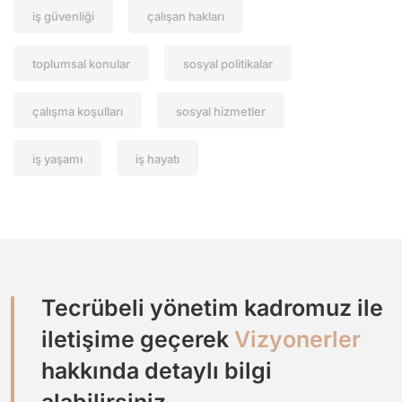
iş güvenliği
çalışan hakları
toplumsal konular
sosyal politikalar
çalışma koşulları
sosyal hizmetler
iş yaşamı
iş hayatı
Tecrübeli yönetim kadromuz ile
iletişime geçerek
Vizyonerler
hakkında detaylı bilgi
alabilirsiniz.