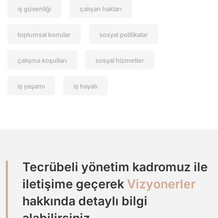
iş güvenliği
çalışan hakları
toplumsal konular
sosyal politikalar
çalışma koşulları
sosyal hizmetler
iş yaşamı
iş hayatı
Tecrübeli yönetim kadromuz ile
iletişime geçerek
Vizyonerler
hakkında detaylı bilgi
alabilirsiniz.