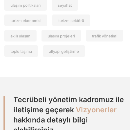
ulaşım politikaları
seyahat
turizm ekonomisi
turizm sektörü
akıllı ulaşım
ulaşım projeleri
trafik yönetimi
toplu taşıma
altyapı geliştirme
Tecrübeli yönetim kadromuz ile
iletişime geçerek
Vizyonerler
hakkında detaylı bilgi
alabilirsiniz.