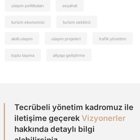
ulaşım politikaları
seyahat
turizm ekonomisi
turizm sektörü
akıllı ulaşım
ulaşım projeleri
trafik yönetimi
toplu taşıma
altyapı geliştirme
Tecrübeli yönetim kadromuz ile
iletişime geçerek
Vizyonerler
hakkında detaylı bilgi
alabilirsiniz.