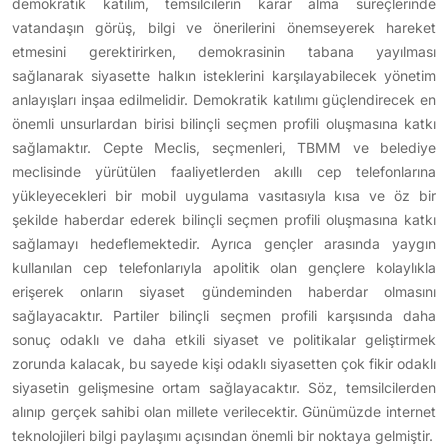
demokratik katılım, temsilcilerin karar alma süreçlerinde
vatandaşın görüş, bilgi ve önerilerini önemseyerek hareket
etmesini gerektirirken, demokrasinin tabana yayılması
sağlanarak siyasette halkın isteklerini karşılayabilecek yönetim
anlayışları inşaa edilmelidir. Demokratik katılımı güçlendirecek en
önemli unsurlardan birisi bilinçli seçmen profili oluşmasına katkı
sağlamaktır. Cepte Meclis, seçmenleri, TBMM ve belediye
meclisinde yürütülen faaliyetlerden akıllı cep telefonlarına
yükleyecekleri bir mobil uygulama vasıtasıyla kısa ve öz bir
şekilde haberdar ederek bilinçli seçmen profili oluşmasına katkı
sağlamayı hedeflemektedir. Ayrıca gençler arasında yaygın
kullanılan cep telefonlarıyla apolitik olan gençlere kolaylıkla
erişerek onların siyaset gündeminden haberdar olmasını
sağlayacaktır. Partiler bilinçli seçmen profili karşısında daha
sonuç odaklı ve daha etkili siyaset ve politikalar geliştirmek
zorunda kalacak, bu sayede kişi odaklı siyasetten çok fikir odaklı
siyasetin gelişmesine ortam sağlayacaktır. Söz, temsilcilerden
alınıp gerçek sahibi olan millete verilecektir. Günümüzde internet
teknolojileri bilgi paylaşımı açısından önemli bir noktaya gelmiştir.