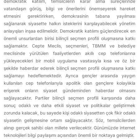
demokratik katılım, temsilcilerin karar alma süreçlerinde
vatandaşın görüş, bilgi ve önerilerini önemseyerek hareket
etmesini gerektirirken, demokrasinin tabana yayılması
sağlanarak siyasette halkın isteklerini karşılayabilecek yönetim
anlayışları inşaa edilmelidir. Demokratik katılımı güçlendirecek en
önemli unsurlardan birisi bilinçli seçmen profili oluşmasına katkı
sağlamaktır. Cepte Meclis, seçmenleri, TBMM ve belediye
meclisinde yürütülen faaliyetlerden akıllı cep telefonlarına
yükleyecekleri bir mobil uygulama vasıtasıyla kısa ve öz bir
şekilde haberdar ederek bilinçli seçmen profili oluşmasına katkı
sağlamayı hedeflemektedir. Ayrıca gençler arasında yaygın
kullanılan cep telefonlarıyla apolitik olan gençlere kolaylıkla
erişerek onların siyaset gündeminden haberdar olmasını
sağlayacaktır. Partiler bilinçli seçmen profili karşısında daha
sonuç odaklı ve daha etkili siyaset ve politikalar geliştirmek
zorunda kalacak, bu sayede kişi odaklı siyasetten çok fikir odaklı
siyasetin gelişmesine ortam sağlayacaktır. Söz, temsilcilerden
alınıp gerçek sahibi olan millete verilecektir. Günümüzde internet
teknolojileri bilgi paylaşımı açısından önemli bir noktaya gelmiştir.