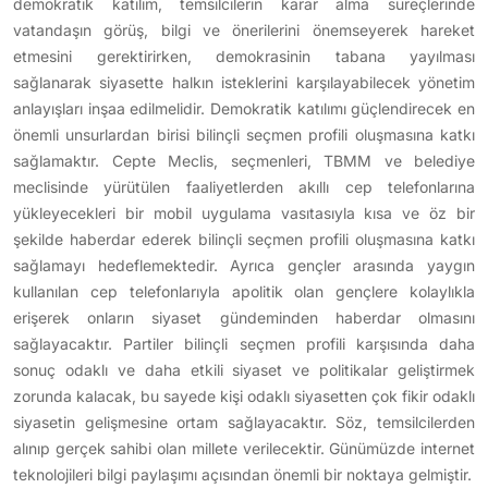
demokratik katılım, temsilcilerin karar alma süreçlerinde
vatandaşın görüş, bilgi ve önerilerini önemseyerek hareket
etmesini gerektirirken, demokrasinin tabana yayılması
sağlanarak siyasette halkın isteklerini karşılayabilecek yönetim
anlayışları inşaa edilmelidir. Demokratik katılımı güçlendirecek en
önemli unsurlardan birisi bilinçli seçmen profili oluşmasına katkı
sağlamaktır. Cepte Meclis, seçmenleri, TBMM ve belediye
meclisinde yürütülen faaliyetlerden akıllı cep telefonlarına
yükleyecekleri bir mobil uygulama vasıtasıyla kısa ve öz bir
şekilde haberdar ederek bilinçli seçmen profili oluşmasına katkı
sağlamayı hedeflemektedir. Ayrıca gençler arasında yaygın
kullanılan cep telefonlarıyla apolitik olan gençlere kolaylıkla
erişerek onların siyaset gündeminden haberdar olmasını
sağlayacaktır. Partiler bilinçli seçmen profili karşısında daha
sonuç odaklı ve daha etkili siyaset ve politikalar geliştirmek
zorunda kalacak, bu sayede kişi odaklı siyasetten çok fikir odaklı
siyasetin gelişmesine ortam sağlayacaktır. Söz, temsilcilerden
alınıp gerçek sahibi olan millete verilecektir. Günümüzde internet
teknolojileri bilgi paylaşımı açısından önemli bir noktaya gelmiştir.