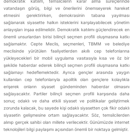
demokratik katılım, temsilcilerin karar alma süreçlerinde
vatandaşın görüş, bilgi ve önerilerini önemseyerek hareket
etmesini gerektirirken, demokrasinin tabana yayılması
sağlanarak siyasette halkın isteklerini karşılayabilecek yönetim
anlayışları inşaa edilmelidir. Demokratik katılımı güçlendirecek en
önemli unsurlardan birisi bilinçli seçmen profili oluşmasına katkı
sağlamaktır. Cepte Meclis, seçmenleri, TBMM ve belediye
meclisinde yürütülen faaliyetlerden akıllı cep telefonlarına
yükleyecekleri bir mobil uygulama vasıtasıyla kısa ve öz bir
şekilde haberdar ederek bilinçli seçmen profili oluşmasına katkı
sağlamayı hedeflemektedir. Ayrıca gençler arasında yaygın
kullanılan cep telefonlarıyla apolitik olan gençlere kolaylıkla
erişerek onların siyaset gündeminden haberdar olmasını
sağlayacaktır. Partiler bilinçli seçmen profili karşısında daha
sonuç odaklı ve daha etkili siyaset ve politikalar geliştirmek
zorunda kalacak, bu sayede kişi odaklı siyasetten çok fikir odaklı
siyasetin gelişmesine ortam sağlayacaktır. Söz, temsilcilerden
alınıp gerçek sahibi olan millete verilecektir. Günümüzde internet
teknolojileri bilgi paylaşımı açısından önemli bir noktaya gelmiştir.