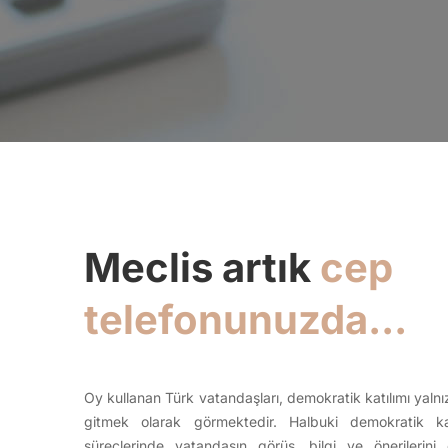
Meclis artık
cep
telefonunuzda...
Oy kullanan Türk vatandaşları, demokratik katılımı yal
gitmek olarak görmektedir. Halbuki demokratik kat
süreçlerinde vatandaşın görüş, bilgi ve önerilerin