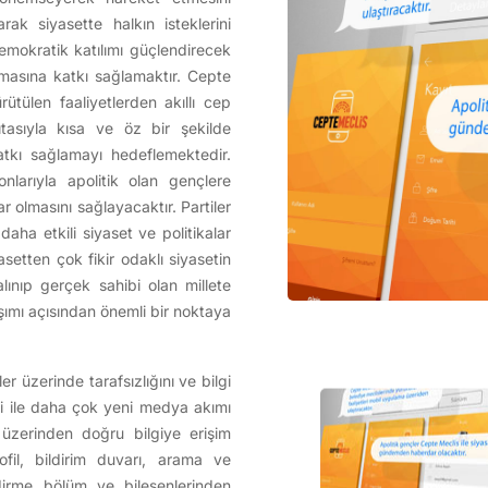
ak siyasette halkın isteklerini
Demokratik katılımı güçlendirecek
uşmasına katkı sağlamaktır. Cepte
tülen faaliyetlerden akıllı cep
ıtasıyla kısa ve öz bir şekilde
atkı sağlamayı hedeflemektedir.
nlarıyla apolitik olan gençlere
 olmasını sağlayacaktır. Partiler
daha etkili siyaset ve politikalar
setten çok fikir odaklı siyasetin
lınıp gerçek sahibi olan millete
aşımı açısından önemli bir noktaya
 üzerinde tarafsızlığını ve bilgi
işimi ile daha çok yeni medya akımı
üzerinden doğru bilgiye erişim
ofil, bildirim duvarı, arama ve
ndirme bölüm ve bileşenlerinden