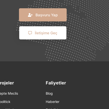
Başvuru Yap
İletişime Geç
rojeler
Faliyetler
epte Meclis
Blog
oolitick
Haberler