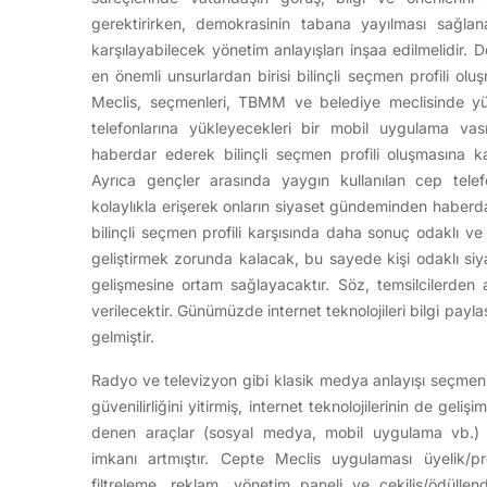
gerektirirken, demokrasinin tabana yayılması sağlanar
karşılayabilecek yönetim anlayışları inşaa edilmelidir. 
en önemli unsurlardan birisi bilinçli seçmen profili ol
Meclis, seçmenleri, TBMM ve belediye meclisinde yürü
telefonlarına yükleyecekleri bir mobil uygulama vas
haberdar ederek bilinçli seçmen profili oluşmasına k
Ayrıca gençler arasında yaygın kullanılan cep telefo
kolaylıkla erişerek onların siyaset gündeminden haberdar
bilinçli seçmen profili karşısında daha sonuç odaklı ve 
geliştirmek zorunda kalacak, bu sayede kişi odaklı siya
gelişmesine ortam sağlayacaktır. Söz, temsilcilerden a
verilecektir. Günümüzde internet teknolojileri bilgi payl
gelmiştir.
Radyo ve televizyon gibi klasik medya anlayışı seçmenler
güvenilirliğini yitirmiş, internet teknolojilerinin de gel
denen araçlar (sosyal medya, mobil uygulama vb.) 
imkanı artmıştır. Cepte Meclis uygulaması üyelik/pr
filtreleme, reklam, yönetim paneli ve çekiliş/ödülle