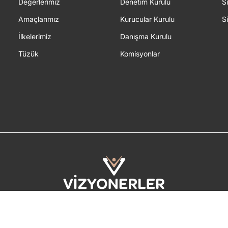
Değerlerimiz
Denetim Kurulu
S
Amaçlarımız
Kurucular Kurulu
S
İlkelerimiz
Danışma Kurulu
Tüzük
Komisyonlar
2026 © Tüm Hakları Saklıdır.