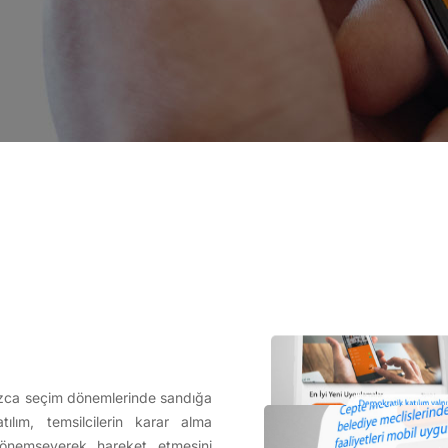
nızca seçim dönemlerinde sandığa
ılım, temsilcilerin karar alma
i önemseyerek hareket etmesini