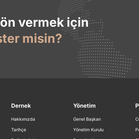
yön vermek için
ster misin?
Dernek
Yönetim
P
Hakkımızda
Genel Başkan
C
Tarihçe
Yönetim Kurulu
P