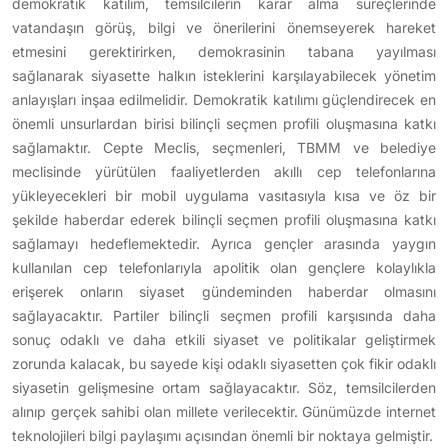
demokratik katılım, temsilcilerin karar alma süreçlerinde
vatandaşın görüş, bilgi ve önerilerini önemseyerek hareket
etmesini gerektirirken, demokrasinin tabana yayılması
sağlanarak siyasette halkın isteklerini karşılayabilecek yönetim
anlayışları inşaa edilmelidir. Demokratik katılımı güçlendirecek en
önemli unsurlardan birisi bilinçli seçmen profili oluşmasına katkı
sağlamaktır. Cepte Meclis, seçmenleri, TBMM ve belediye
meclisinde yürütülen faaliyetlerden akıllı cep telefonlarına
yükleyecekleri bir mobil uygulama vasıtasıyla kısa ve öz bir
şekilde haberdar ederek bilinçli seçmen profili oluşmasına katkı
sağlamayı hedeflemektedir. Ayrıca gençler arasında yaygın
kullanılan cep telefonlarıyla apolitik olan gençlere kolaylıkla
erişerek onların siyaset gündeminden haberdar olmasını
sağlayacaktır. Partiler bilinçli seçmen profili karşısında daha
sonuç odaklı ve daha etkili siyaset ve politikalar geliştirmek
zorunda kalacak, bu sayede kişi odaklı siyasetten çok fikir odaklı
siyasetin gelişmesine ortam sağlayacaktır. Söz, temsilcilerden
alınıp gerçek sahibi olan millete verilecektir. Günümüzde internet
teknolojileri bilgi paylaşımı açısından önemli bir noktaya gelmiştir.