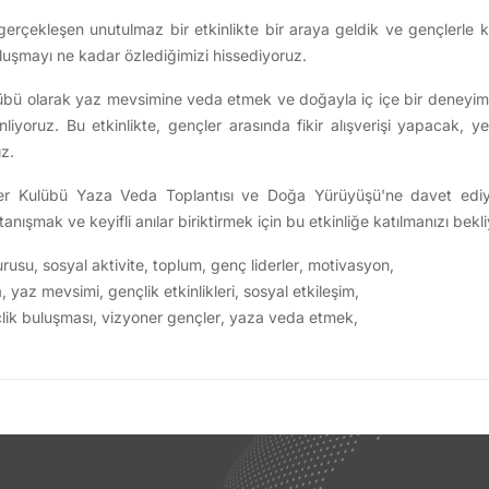
erçekleşen unutulmaz bir etkinlikte bir araya geldik ve gençlerle ke
uşmayı ne kadar özlediğimizi hissediyoruz.
lübü olarak yaz mevsimine veda etmek ve doğayla iç içe bir deneyim 
yoruz. Bu etkinlikte, gençler arasında fikir alışverişi yapacak, y
z.
ler Kulübü Yaza Veda Toplantısı ve Doğa Yürüyüşü'ne davet ediy
anışmak ve keyifli anılar biriktirmek için bu etkinliğe katılmanızı bekl
urusu
,
sosyal aktivite
,
toplum
,
genç liderler
,
motivasyon
,
a
,
yaz mevsimi
,
gençlik etkinlikleri
,
sosyal etkileşim
,
lik buluşması
,
vizyoner gençler
,
yaza veda etmek
,