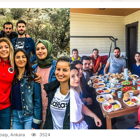
başı, Ankara
3524