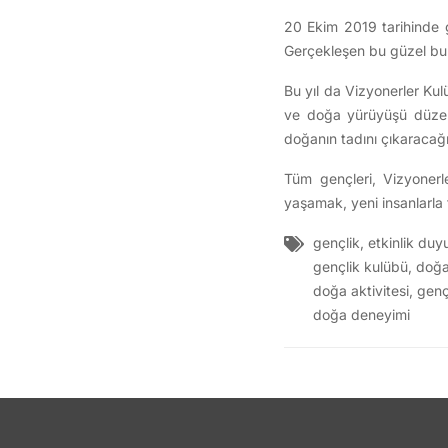
20 Ekim 2019 tarihinde g
Gerçekleşen bu güzel bul
Bu yıl da Vizyonerler Ku
ve doğa yürüyüşü düzenli
doğanın tadını çıkaracağı
Tüm gençleri, Vizyoner
yaşamak, yeni insanlarla t
gençlik
,
etkinlik duy
gençlik kulübü
,
doğ
doğa aktivitesi
,
genç
doğa deneyimi