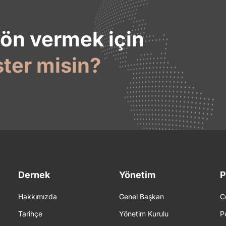
yön vermek için
ster misin?
Dernek
Yönetim
P
Hakkımızda
Genel Başkan
C
Tarihçe
Yönetim Kurulu
P