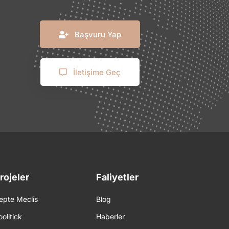
Başvuru Yap
İletişime Geç
rojeler
Faliyetler
epte Meclis
Blog
oolitick
Haberler