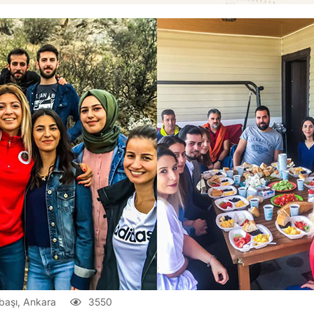
başı, Ankara
3550