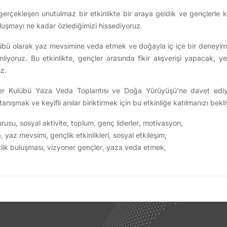
erçekleşen unutulmaz bir etkinlikte bir araya geldik ve gençlerle ke
uşmayı ne kadar özlediğimizi hissediyoruz.
lübü olarak yaz mevsimine veda etmek ve doğayla iç içe bir deneyim 
yoruz. Bu etkinlikte, gençler arasında fikir alışverişi yapacak, y
z.
ler Kulübü Yaza Veda Toplantısı ve Doğa Yürüyüşü'ne davet ediy
anışmak ve keyifli anılar biriktirmek için bu etkinliğe katılmanızı bekl
urusu
,
sosyal aktivite
,
toplum
,
genç liderler
,
motivasyon
,
a
,
yaz mevsimi
,
gençlik etkinlikleri
,
sosyal etkileşim
,
lik buluşması
,
vizyoner gençler
,
yaza veda etmek
,