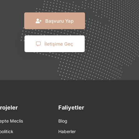
Başvuru Yap
İletişime Geç
rojeler
Faliyetler
epte Meclis
Blog
oolitick
Haberler