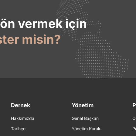
yön vermek için
ster misin?
Dernek
Yönetim
P
Hakkımızda
Genel Başkan
C
Tarihçe
Yönetim Kurulu
P