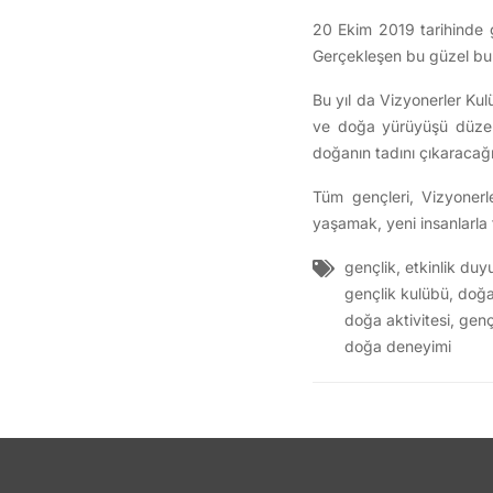
20 Ekim 2019 tarihinde g
Gerçekleşen bu güzel bul
Bu yıl da Vizyonerler Ku
ve doğa yürüyüşü düzenli
doğanın tadını çıkaracağı
Tüm gençleri, Vizyoner
yaşamak, yeni insanlarla t
gençlik
,
etkinlik duy
gençlik kulübü
,
doğ
doğa aktivitesi
,
genç
doğa deneyimi