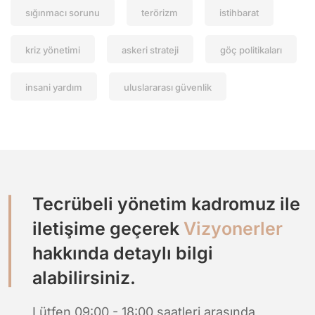
sığınmacı sorunu
terörizm
istihbarat
kriz yönetimi
askeri strateji
göç politikaları
insani yardım
uluslararası güvenlik
Tecrübeli yönetim kadromuz ile
iletişime geçerek
Vizyonerler
hakkında detaylı bilgi
alabilirsiniz.
Lütfen 09:00 - 18:00 saatleri arasında