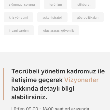
sığınmacı sorunu
terörizm
istihbarat
kriz yönetimi
askeri strateji
göç politikaları
insani yardım
uluslararası güvenlik
Tecrübeli yönetim kadromuz ile
iletişime geçerek
Vizyonerler
hakkında detaylı bilgi
alabilirsiniz.
Lütfen 09:00 - 18:00 saatleri arasında