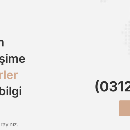
m
işime
rler
(031
bilgi
rayınız.