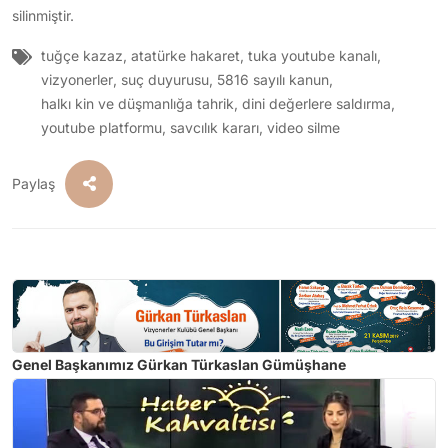
silinmiştir.
tuğçe kazaz
,
atatürke hakaret
,
tuka youtube kanalı
,
vizyonerler
,
suç duyurusu
,
5816 sayılı kanun
,
halkı kin ve düşmanlığa tahrik
,
dini değerlere saldırma
,
youtube platformu
,
savcılık kararı
,
video silme
Paylaş
Genel Başkanımız Gürkan Türkaslan Gümüşhane
Üniversitesi'nde Girişimcilik Haftası etkinliklerine konuşmacı
olarak katıldı.