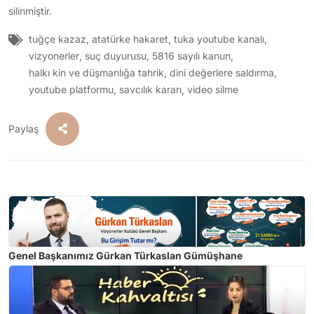
silinmiştir.
tuğçe kazaz
,
atatürke hakaret
,
tuka youtube kanalı
,
vizyonerler
,
suç duyurusu
,
5816 sayılı kanun
,
halkı kin ve düşmanlığa tahrik
,
dini değerlere saldırma
,
youtube platformu
,
savcılık kararı
,
video silme
Paylaş
Genel Başkanımız Gürkan Türkaslan Gümüşhane
Üniversitesi'nde Girişimcilik Haftası etkinliklerine konuşmacı
olarak katıldı.