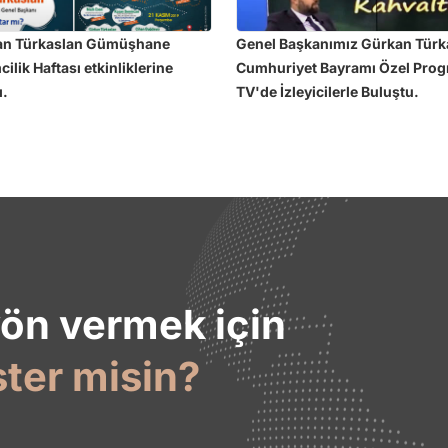
an Türkaslan Gümüşhane
Genel Başkanımız Gürkan Türk
ilik Haftası etkinliklerine
Cumhuriyet Bayramı Özel Pro
ı.
TV'de İzleyicilerle Buluştu.
yön vermek için
ster misin?