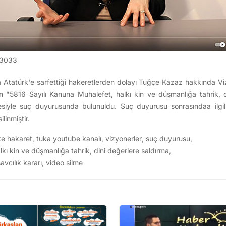
3033
tatürk'e sarfettiği hakeretlerden dolayı Tuğçe Kazaz hakkında Viz
n "5816 Sayılı Kanuna Muhalefet, halkı kin ve düşmanlığa tahrik, d
çesiyle suç duyurusunda bulunuldu. Suç duyurusu sonrasındaa ilgili
inmiştir.
ke hakaret
,
tuka youtube kanalı
,
vizyonerler
,
suç duyurusu
,
lkı kin ve düşmanlığa tahrik
,
dini değerlere saldırma
,
avcılık kararı
,
video silme