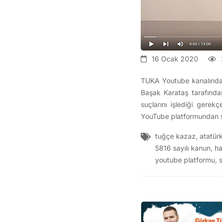
16 Ocak 2020
TUKA Youtube kanalında A
Başak Karataş tarafında
suçlarını işlediği gerek
YouTube platformundan sil
tuğçe kazaz
,
atatür
5816 sayılı kanun
,
ha
youtube platformu
,
s