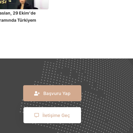
aslan, 29 Ekim'de
gramında Türkiyem
Başvuru Yap
İletişime Geç