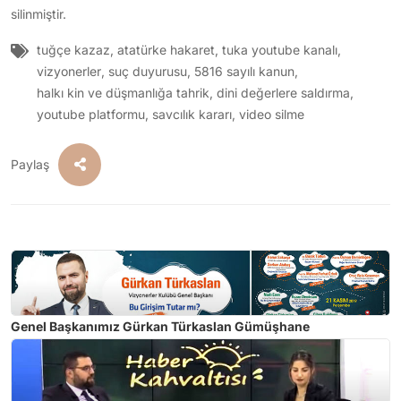
silinmiştir.
tuğçe kazaz
,
atatürke hakaret
,
tuka youtube kanalı
,
vizyonerler
,
suç duyurusu
,
5816 sayılı kanun
,
halkı kin ve düşmanlığa tahrik
,
dini değerlere saldırma
,
youtube platformu
,
savcılık kararı
,
video silme
Paylaş
Genel Başkanımız Gürkan Türkaslan Gümüşhane
Üniversitesi'nde Girişimcilik Haftası etkinliklerine konuşmacı
olarak katıldı.