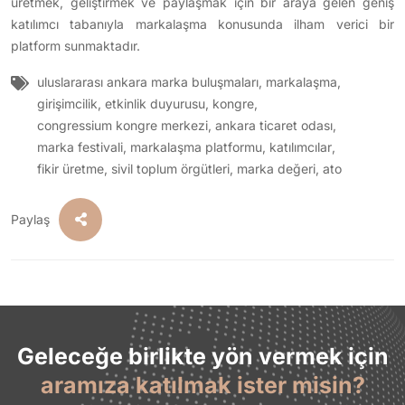
üretmek, geliştirmek ve paylaşmak için bir araya gelen geniş
katılımcı tabanıyla markalaşma konusunda ilham verici bir
platform sunmaktadır.
uluslararası ankara marka buluşmaları
,
markalaşma
,
girişimcilik
,
etkinlik duyurusu
,
kongre
,
congressium kongre merkezi
,
ankara ticaret odası
,
marka festivali
,
markalaşma platformu
,
katılımcılar
,
fikir üretme
,
sivil toplum örgütleri
,
marka değeri
,
ato
Paylaş
Geleceğe birlikte yön vermek için
aramıza katılmak ister misin?