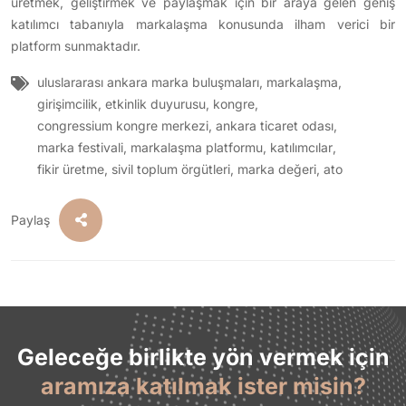
üretmek, geliştirmek ve paylaşmak için bir araya gelen geniş
katılımcı tabanıyla markalaşma konusunda ilham verici bir
platform sunmaktadır.
uluslararası ankara marka buluşmaları
,
markalaşma
,
girişimcilik
,
etkinlik duyurusu
,
kongre
,
congressium kongre merkezi
,
ankara ticaret odası
,
marka festivali
,
markalaşma platformu
,
katılımcılar
,
fikir üretme
,
sivil toplum örgütleri
,
marka değeri
,
ato
Paylaş
Geleceğe birlikte yön vermek için
aramıza katılmak ister misin?