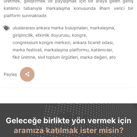
üretmek, geliştirmek ve paylaşmak için bir araya gelen geniş
katılımcı tabanıyla markalaşma konusunda ilham verici bir
platform sunmaktadır.
uluslararası ankara marka buluşmaları
,
markalaşma
,
girişimcilik
,
etkinlik duyurusu
,
kongre
,
congressium kongre merkezi
,
ankara ticaret odası
,
marka festivali
,
markalaşma platformu
,
katılımcılar
,
fikir üretme
,
sivil toplum örgütleri
,
marka değeri
,
ato
Paylaş
Geleceğe birlikte yön vermek için
aramıza katılmak ister misin?