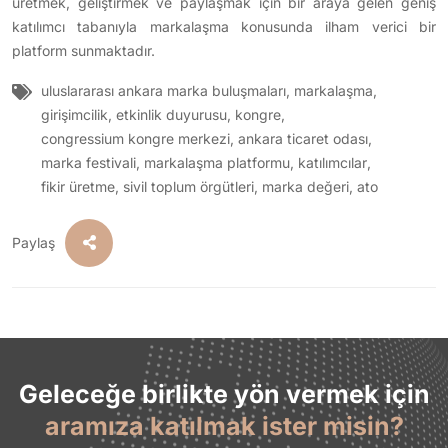
üretmek, geliştirmek ve paylaşmak için bir araya gelen geniş
katılımcı tabanıyla markalaşma konusunda ilham verici bir
platform sunmaktadır.
uluslararası ankara marka buluşmaları
,
markalaşma
,
girişimcilik
,
etkinlik duyurusu
,
kongre
,
congressium kongre merkezi
,
ankara ticaret odası
,
marka festivali
,
markalaşma platformu
,
katılımcılar
,
fikir üretme
,
sivil toplum örgütleri
,
marka değeri
,
ato
Paylaş
Geleceğe birlikte yön vermek için
aramıza katılmak ister misin?