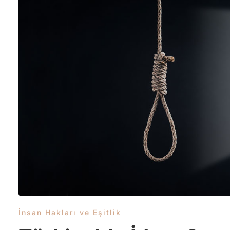
İnsan Hakları ve Eşitlik