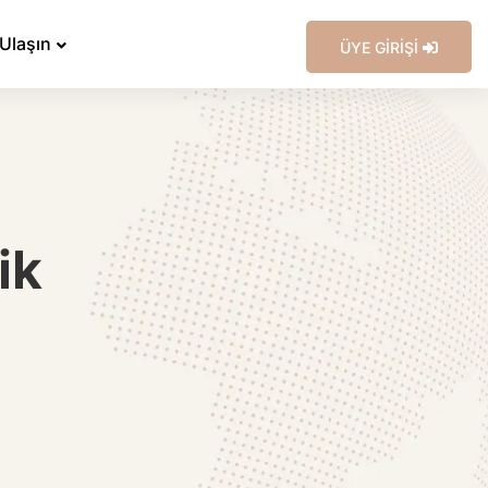
 Ulaşın
ÜYE GİRİŞİ
ik