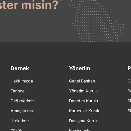
ster misin?
Dernek
Yönetim
P
Hakkımızda
Genel Başkan
C
Tarihçe
Yönetim Kurulu
P
Değerlerimiz
Denetim Kurulu
S
Amaçlarımız
Kurucular Kurulu
S
İlkelerimiz
Danışma Kurulu
Tüzük
Komisyonlar