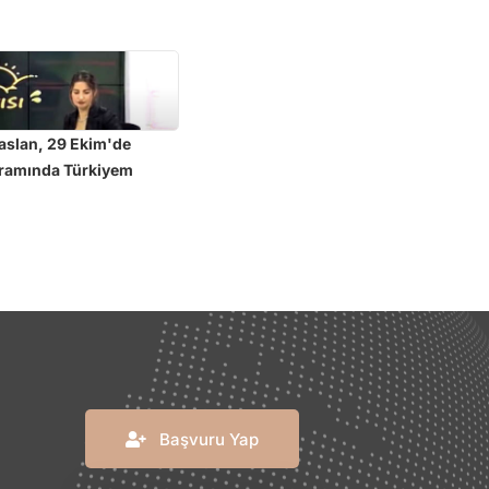
aslan, 29 Ekim'de
gramında Türkiyem
Başvuru Yap