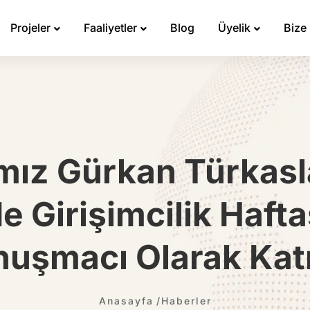
Projeler
Faaliyetler
Blog
Üyelik
Bize
mız Gürkan Türka
e Girişimcilik Haftas
uşmacı Olarak Katı
Anasayfa
Haberler