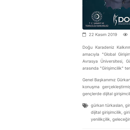
22 Kasım 2019
Doğu Karadeniz Kalkınma
amacıyla "Global Girişi
Avrasya Üniversitesi, G
arasında "Girişimcilik" tem
Genel Başkanımız Gürkan 
konuşma gerçekleştirmiş
gençlerde dijital girişimc
gürkan türkaslan
,
gir
dijital girişimcilik
,
giri
yenilikçilik
,
geleceğin 