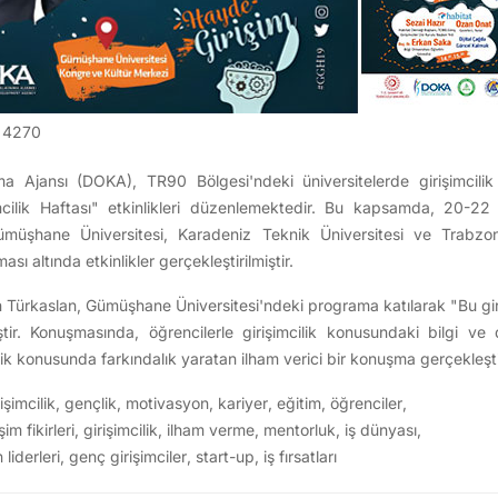
4270
 Ajansı (DOKA), TR90 Bölgesi'ndeki üniversitelerde girişimcilik 
mcilik Haftası" etkinlikleri düzenlemektedir. Bu kapsamda, 20-22
ümüşhane Üniversitesi, Karadeniz Teknik Üniversitesi ve Trabzon 
ası altında etkinlikler gerçekleştirilmiştir.
Türkaslan, Gümüşhane Üniversitesi'ndeki programa katılarak "Bu girişi
tir. Konuşmasında, öğrencilerle girişimcilik konusundaki bilgi ve 
ilik konusunda farkındalık yaratan ilham verici bir konuşma gerçekleşti
işimcilik
,
gençlik
,
motivasyon
,
kariyer
,
eğitim
,
öğrenciler
,
şim fikirleri
,
girişimcilik
,
ilham verme
,
mentorluk
,
iş dünyası
,
liderleri
,
genç girişimciler
,
start-up
,
iş fırsatları