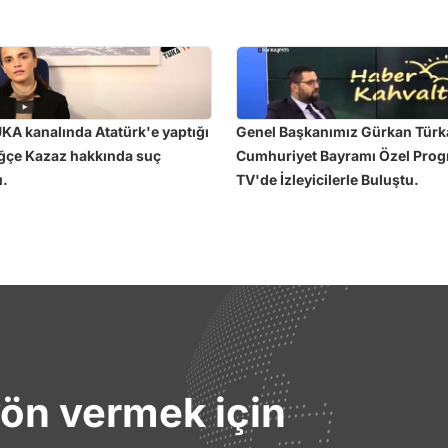
KA kanalında Atatürk'e yaptığı
Genel Başkanımız Gürkan Türk
uğçe Kazaz hakkında suç
Cumhuriyet Bayramı Özel Pro
u.
TV'de İzleyicilerle Buluştu.
yön vermek için