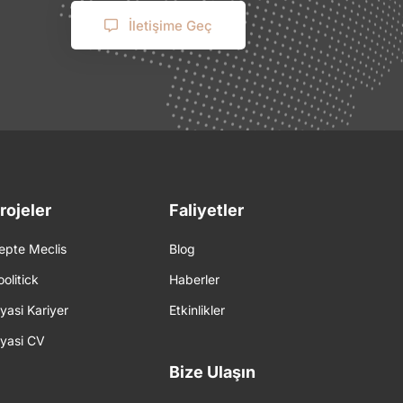
İletişime Geç
rojeler
Faliyetler
epte Meclis
Blog
oolitick
Haberler
iyasi Kariyer
Etkinlikler
iyasi CV
Bize Ulaşın