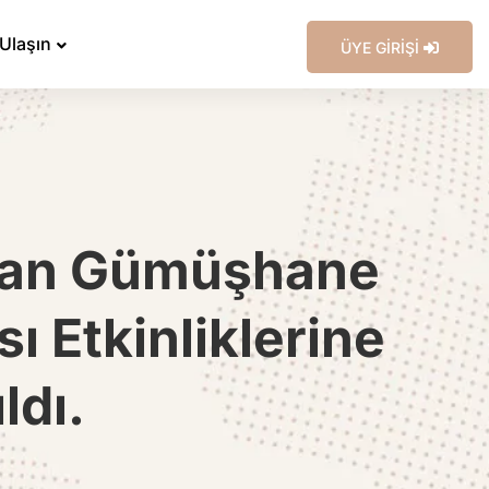
 Ulaşın
ÜYE GİRİŞİ
slan Gümüşhane
ı Etkinliklerine
ldı.