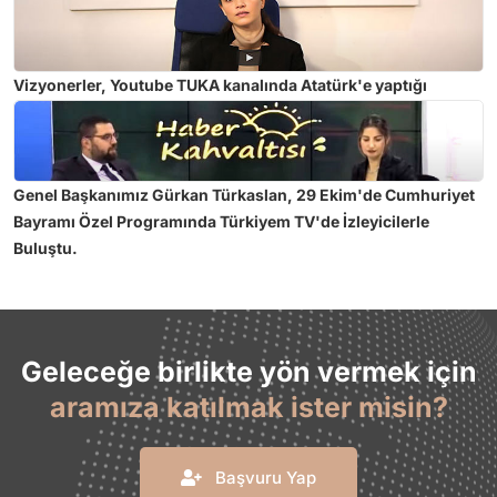
Vizyonerler, Youtube TUKA kanalında Atatürk'e yaptığı
hakaretlerden dolayı Tuğçe Kazaz hakkında suç duyurusunda
bulunuldu.
Genel Başkanımız Gürkan Türkaslan, 29 Ekim'de Cumhuriyet
Bayramı Özel Programında Türkiyem TV'de İzleyicilerle
Buluştu.
Geleceğe birlikte yön vermek için
aramıza katılmak ister misin?
Başvuru Yap