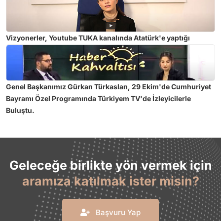
Vizyonerler, Youtube TUKA kanalında Atatürk'e yaptığı
hakaretlerden dolayı Tuğçe Kazaz hakkında suç duyurusunda
bulunuldu.
Genel Başkanımız Gürkan Türkaslan, 29 Ekim'de Cumhuriyet
Bayramı Özel Programında Türkiyem TV'de İzleyicilerle
Buluştu.
Geleceğe birlikte yön vermek için
aramıza katılmak ister misin?
Başvuru Yap