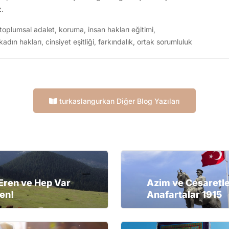
z.
toplumsal adalet
,
koruma
,
insan hakları eğitimi
,
kadın hakları
,
cinsiyet eşitliği
,
farkındalık
,
ortak sorumluluk
turkaslangurkan Diğer Blog Yazıları
 Eren ve Hep Var
Azim ve Cesaretle
en!
Anafartalar 1915