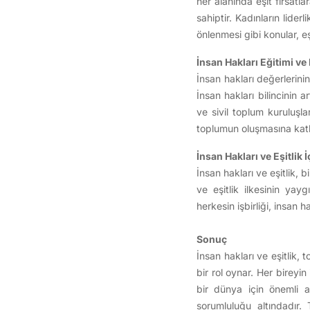
her alanında eşit fırsatl
sahiptir. Kadınların lide
önlenmesi gibi konular, eş
İnsan Hakları Eğitimi ve
İnsan hakları değerlerini
İnsan hakları bilincinin a
ve sivil toplum kuruluşlar
toplumun oluşmasına katk
İnsan Hakları ve Eşitlik
İnsan hakları ve eşitlik,
ve eşitlik ilkesinin yay
herkesin işbirliği, insan h
Sonuç
İnsan hakları ve eşitlik, 
bir rol oynar. Her bireyin
bir dünya için önemli ad
sorumluluğu altındadır. 