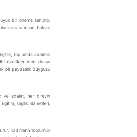
büyük bir öneme sahiptir.
luslararası insan hakları
 Eşitlik, toplumda adaletin
bi özelliklerinden dolayı
rtak bir paydaşlık duygusu
ik ve adalet, her bireyin
 Eğitim, sağlık hizmetleri,
şturur. Kadınların toplumun