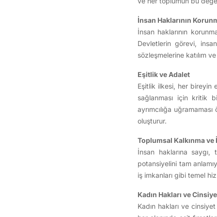
ve her toplumun bu değer
İnsan Haklarının Korun
İnsan haklarının korunma
Devletlerin görevi, insa
sözleşmelerine katılım ve
Eşitlik ve Adalet
Eşitlik ilkesi, her bireyi
sağlanması için kritik b
ayrımcılığa uğramaması ön
oluşturur.
Toplumsal Kalkınma ve 
İnsan haklarına saygı, t
potansiyelini tam anlamıyl
iş imkanları gibi temel hi
Kadın Hakları ve Cinsiyet
Kadın hakları ve cinsiyet 