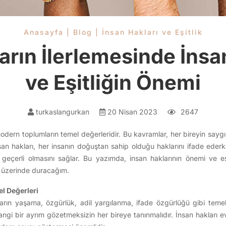
Anasayfa
|
Blog
|
İnsan Hakları ve Eşitlik
rın İlerlemesinde İnsa
ve Eşitliğin Önemi
turkaslangurkan
20 Nisan 2023
2647
 modern toplumların temel değerleridir. Bu kavramlar, her bireyin say
an hakları, her insanın doğuştan sahip olduğu haklarını ifade ederken
 geçerli olmasını sağlar. Bu yazımda, insan haklarının önemi ve eşit
rı üzerinde duracağım.
el Değerleri
ların yaşama, özgürlük, adil yargılanma, ifade özgürlüğü gibi tem
angi bir ayrım gözetmeksizin her bireye tanınmalıdır. İnsan hakları e