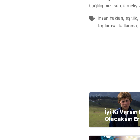
bağlılığımızı sürdürmeliyi
insan hakları
,
eşitlik
,
toplumsal kalkınma
,
İyi Ki Varsın
Olacaksın Er