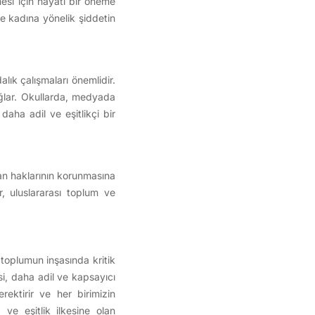
mesi için hayati bir öneme
ve kadına yönelik şiddetin
lık çalışmaları önemlidir.
 sağlar. Okullarda, medyada
 daha adil ve eşitlikçi bir
san haklarının korunmasına
r, uluslararası toplum ve
r toplumun inşasında kritik
esi, daha adil ve kapsayıcı
rektirir ve her birimizin
 ve eşitlik ilkesine olan