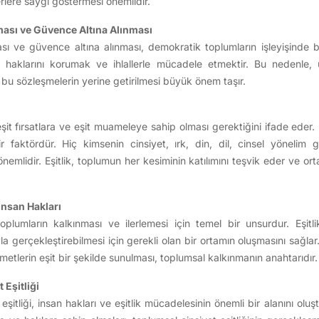
lere saygı göstermesi önemlidir.
ması ve Güvence Altına Alınması
sı ve güvence altına alınması, demokratik toplumların işleyişinde 
n haklarını korumak ve ihlallerle mücadele etmektir. Bu nedenle, u
 bu sözleşmelerin yerine getirilmesi büyük önem taşır.
n eşit fırsatlara ve eşit muameleye sahip olması gerektiğini ifade eder.
ir faktördür. Hiç kimsenin cinsiyet, ırk, din, dil, cinsel yönelim gi
emlidir. Eşitlik, toplumun her kesiminin katılımını teşvik eder ve o
İnsan Hakları
oplumların kalkınması ve ilerlemesi için temel bir unsurdur. Eşitl
a gerçekleştirebilmesi için gerekli olan bir ortamın oluşmasını sağlar.
zmetlerin eşit bir şekilde sunulması, toplumsal kalkınmanın anahtarıdır.
 Eşitliği
eşitliği, insan hakları ve eşitlik mücadelesinin önemli bir alanını olu