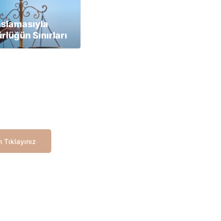
aslamasıyla
lüğün Sınırları
 Tıklayınız