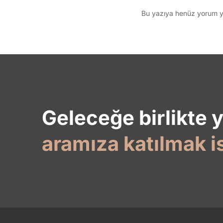
Bu yazıya henüz yorum ya
Geleceğe birlikte 
aramıza katılmak i