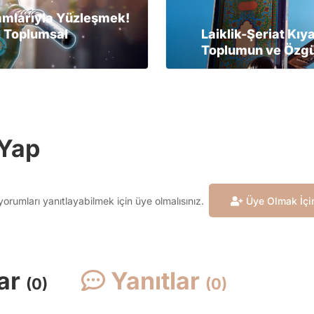
amlarıyla Yüzleşmek!
 Toplumsal
Laiklik-Şeriat Kıy
Toplumun ve Özgür
Yap
rumları yanıtlayabilmek için üye olmalısınız.
Üye Olmak İçin
ar
Yanıtlar
(0)
(0)