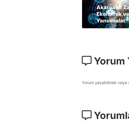
Akaryakıt Z
Ekonomik ve
Yansımalar
Yorum 
Yorum yazabilmek veya yo
Yoruml