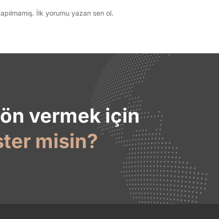
pılmamış. İlk yorumu yazan sen ol.
yön vermek için
ster misin?