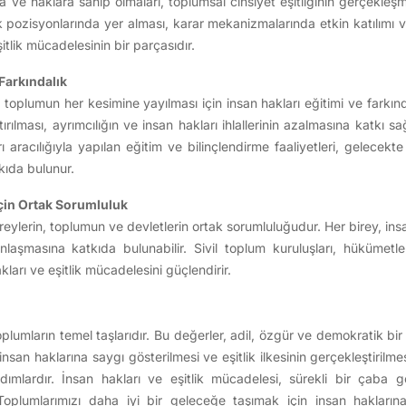
ara ve haklara sahip olmaları, toplumsal cinsiyet eşitliğinin gerçekleş
rlik pozisyonlarında yer alması, karar mekanizmalarında etkin katılımı 
itlik mücadelesinin bir parçasıdır.
 Farkındalık
n toplumun her kesimine yayılması için insan hakları eğitimi ve farkında
rtırılması, ayrımcılığın ve insan hakları ihlallerinin azalmasına katkı
ı aracılığıyla yapılan eğitim ve bilinçlendirme faaliyetleri, gelecekte
ıda bulunur.
 İçin Ortak Sorumluluk
 bireylerin, toplumun ve devletlerin ortak sorumluluğudur. Her birey, in
gınlaşmasına katkıda bulunabilir. Sivil toplum kuruluşları, hükümetle
akları ve eşitlik mücadelesini güçlendirir.
toplumların temel taşlarıdır. Bu değerler, adil, özgür ve demokratik bi
 insan haklarına saygı gösterilmesi ve eşitlik ilkesinin gerçekleştirilm
ımlardır. İnsan hakları ve eşitlik mücadelesi, sürekli bir çaba ge
Toplumlarımızı daha iyi bir geleceğe taşımak için insan haklarına