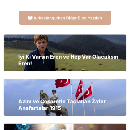
turkaslangurkan Diğer Blog Yazıları
İyi Ki Varsın Eren ve Hep Var Olacaksın
Eren!
Azim ve Cesaretle Taçlanan Zafer
Anafartalar 1915