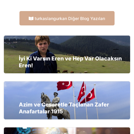
turkaslangurkan Diğer Blog Yazıları
İyi Ki Varsın Eren ve Hep Var Olacaksın
Eren!
Azim ve Cesaretle Taçlanan Zafer
Anafartalar 1915