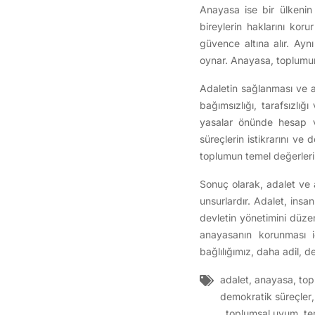
Anayasa ise bir ülkenin 
bireylerin haklarını kor
güvence altına alır. Ayn
oynar. Anayasa, toplumun 
Adaletin sağlanması ve a
bağımsızlığı, tarafsızlığ
yasalar önünde hesap ve
süreçlerin istikrarını ve
toplumun temel değerlerin
Sonuç olarak, adalet ve
unsurlardır. Adalet, insa
devletin yönetimini düze
anayasanın korunması i
bağlılığımız, daha adil, 
adalet
,
anayasa
,
top
demokratik süreçler
,
toplumsal uyum
,
te