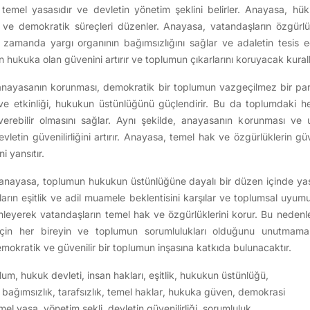
temel yasasıdır ve devletin yönetim şeklini belirler. Anayasa, hüküme
ur ve demokratik süreçleri düzenler. Anayasa, vatandaşların özgürlük
ı zamanda yargı organının bağımsızlığını sağlar ve adaletin tesis e
hukuka olan güvenini artırır ve toplumun çıkarlarını koruyacak kurallar
nayasanın korunması, demokratik bir toplumun vazgeçilmez bir parç
ı ve etkinliği, hukukun üstünlüğünü güçlendirir. Bu da toplumdaki he
rebilir olmasını sağlar. Aynı şekilde, anayasanın korunması ve
 devletin güvenilirliğini artırır. Anayasa, temel hak ve özgürlüklerin 
i yansıtır.
 anayasa, toplumun hukukun üstünlüğüne dayalı bir düzen içinde ya
nların eşitlik ve adil muamele beklentisini karşılar ve toplumsal uyum
nleyerek vatandaşların temel hak ve özgürlüklerini korur. Bu nedenl
çin her bireyin ve toplumun sorumlulukları olduğunu unutmamal
demokratik ve güvenilir bir toplumun inşasına katkıda bulunacaktır.
lum
,
hukuk devleti
,
insan hakları
,
eşitlik
,
hukukun üstünlüğü
,
,
bağımsızlık
,
tarafsızlık
,
temel haklar
,
hukuka güven
,
demokrasi
mel yasa
,
yönetim şekli
,
devletin güvenilirliği
,
sorumluluk