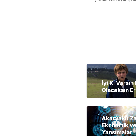
İyi Ki Varsın
Olacaksın Er
Akaryakıt Z
Ekonomik ve
Yansımalar