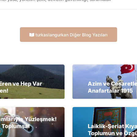
turkaslangurkan Diğer Blog Yazıları
 Eren ve Hep Var
Azim ve Cesaretle
en!
Anafartalar 1915
amlarıyla Yüzleşmek!
 Toplumsal
Laiklik-Şeriat Kıy
Toplumun ve Özgür