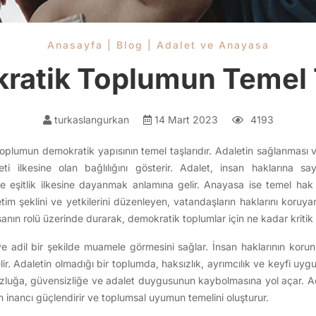
Anasayfa
|
Blog
|
Adalet ve Anayasa
ratik Toplumun Temel T
turkaslangurkan
14 Mart 2023
4193
oplumun demokratik yapısının temel taşlarıdır. Adaletin sağlanması
ti ilkesine olan bağlılığını gösterir. Adalet, insan haklarına 
 eşitlik ilkesine dayanmak anlamına gelir. Anayasa ise temel hak
etim şeklini ve yetkilerini düzenleyen, vatandaşların haklarını koruya
nın rolü üzerinde durarak, demokratik toplumlar için ne kadar kritik 
 ve adil bir şekilde muamele görmesini sağlar. İnsan haklarının kor
ir. Adaletin olmadığı bir toplumda, haksızlık, ayrımcılık ve keyfi uygu
luğa, güvensizliğe ve adalet duygusunun kaybolmasına yol açar. Ada
 inancı güçlendirir ve toplumsal uyumun temelini oluşturur.