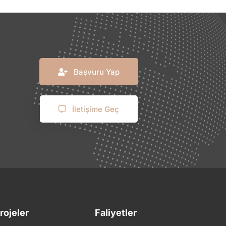
Başvuru Yap
İletişime Geç
rojeler
Faliyetler