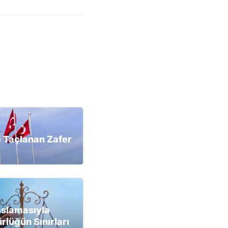
 Taçlanan Zafer
aslamasıyla
lüğün Sınırları