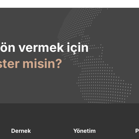
yön vermek için
ster misin?
Dernek
Yönetim
P