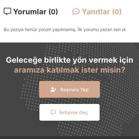
Yorumlar
Yanıtlar
(0)
(0)
Bu yazıya henüz yorum yapılmamış. İlk yorumu yazan sen ol.
Geleceğe birlikte yön vermek için
aramıza katılmak ister misin?
Başvuru Yap
İletişime Geç