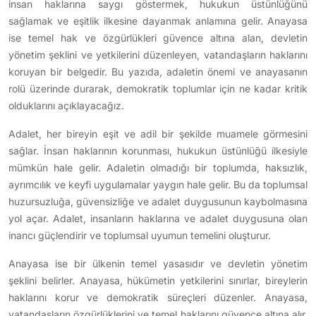
insan haklarına saygı göstermek, hukukun üstünlüğünü
sağlamak ve eşitlik ilkesine dayanmak anlamına gelir. Anayasa
ise temel hak ve özgürlükleri güvence altına alan, devletin
yönetim şeklini ve yetkilerini düzenleyen, vatandaşların haklarını
koruyan bir belgedir. Bu yazıda, adaletin önemi ve anayasanın
rolü üzerinde durarak, demokratik toplumlar için ne kadar kritik
olduklarını açıklayacağız.
Adalet, her bireyin eşit ve adil bir şekilde muamele görmesini
sağlar. İnsan haklarının korunması, hukukun üstünlüğü ilkesiyle
mümkün hale gelir. Adaletin olmadığı bir toplumda, haksızlık,
ayrımcılık ve keyfi uygulamalar yaygın hale gelir. Bu da toplumsal
huzursuzluğa, güvensizliğe ve adalet duygusunun kaybolmasına
yol açar. Adalet, insanların haklarına ve adalet duygusuna olan
inancı güçlendirir ve toplumsal uyumun temelini oluşturur.
Anayasa ise bir ülkenin temel yasasıdır ve devletin yönetim
şeklini belirler. Anayasa, hükümetin yetkilerini sınırlar, bireylerin
haklarını korur ve demokratik süreçleri düzenler. Anayasa,
vatandaşların özgürlüklerini ve temel haklarını güvence altına alır.