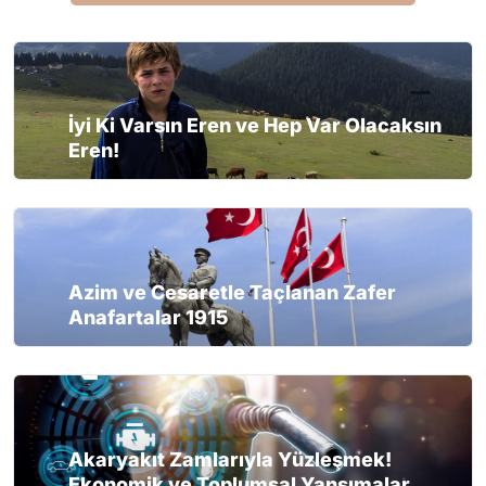
İyi Ki Varsın Eren ve Hep Var Olacaksın
Eren!
Azim ve Cesaretle Taçlanan Zafer
Anafartalar 1915
Akaryakıt Zamlarıyla Yüzleşmek!
Ekonomik ve Toplumsal Yansımalar