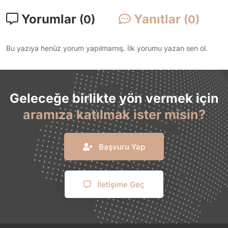
Yorumlar
Yanıtlar
(0)
(0)
Bu yazıya henüz yorum yapılmamış. İlk yorumu yazan sen ol.
Geleceğe birlikte yön vermek için
aramıza katılmak ister misin?
Başvuru Yap
İletişime Geç