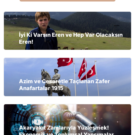
İyi Ki Varsın Eren ve Hep Var Olacaksın
Eren!
Azim ve Cesaretle Taçlanan Zafer
Anafartalar 1915
Akaryakıt Zamlarıyla Yüzleşmek!
Ekonomik ve Toplumsal Yansımalar