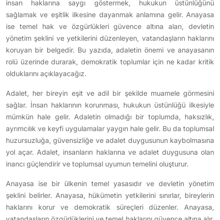
insan haklarına saygı göstermek, hukukun üstünlüğünü
sağlamak ve eşitlik ilkesine dayanmak anlamına gelir. Anayasa
ise temel hak ve özgürlükleri güvence altına alan, devletin
yönetim şeklini ve yetkilerini düzenleyen, vatandaşların haklarını
koruyan bir belgedir. Bu yazıda, adaletin önemi ve anayasanın
rolü üzerinde durarak, demokratik toplumlar için ne kadar kritik
olduklarını açıklayacağız.
Adalet, her bireyin eşit ve adil bir şekilde muamele görmesini
sağlar. İnsan haklarının korunması, hukukun üstünlüğü ilkesiyle
mümkün hale gelir. Adaletin olmadığı bir toplumda, haksızlık,
ayrımcılık ve keyfi uygulamalar yaygın hale gelir. Bu da toplumsal
huzursuzluğa, güvensizliğe ve adalet duygusunun kaybolmasına
yol açar. Adalet, insanların haklarına ve adalet duygusuna olan
inancı güçlendirir ve toplumsal uyumun temelini oluşturur.
Anayasa ise bir ülkenin temel yasasıdır ve devletin yönetim
şeklini belirler. Anayasa, hükümetin yetkilerini sınırlar, bireylerin
haklarını korur ve demokratik süreçleri düzenler. Anayasa,
vatandaşların özgürlüklerini ve temel haklarını güvence altına alır.