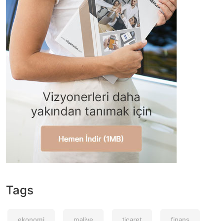
Tags
ekonomi
maliye
ticaret
finans