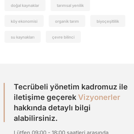
doğal kaynaklar
tarımsal yenilik
köy ekonomisi
organik tarım
biyoçeşitlilik
su kaynakları
çevre bilinci
Tecrübeli yönetim kadromuz ile
iletişime geçerek
Vizyonerler
hakkında detaylı bilgi
alabilirsiniz.
Lütfen 09:00 - 18:00 saatleri arasında