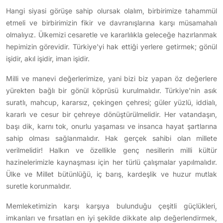
Hangi siyasi görüşe sahip olursak olalım, birbirimize tahammül
etmeli ve birbirimizin fikir ve davranışlarına karşı müsamahalı
olmalıyız. Ülkemizi cesaretle ve kararlılıkla geleceğe hazırlanmak
hepimizin görevidir. Türkiye'yi hak ettiği yerlere getirmek; gönül
işidir, akıl işidir, iman işidir.
Milli ve manevi değerlerimize, yani bizi biz yapan öz değerlere
yürekten bağlı bir gönül köprüsü kurulmalıdır. Türkiye'nin asık
suratlı, mahcup, kararsız, çekingen çehresi; güler yüzlü, iddialı,
kararlı ve cesur bir çehreye dönüştürülmelidir. Her vatandaşın,
başı dik, karnı tok, onurlu yaşaması ve insanca hayat şartlarına
sahip olması sağlanmalıdır. Hak gerçek sahibi olan millete
verilmelidir! Halkın ve özellikle genç nesillerin milli kültür
hazinelerimizle kaynaşması için her türlü çalışmalar yapılmalıdır.
Ülke ve Millet bütünlüğü, iç barış, kardeşlik ve huzur mutlak
suretle korunmalıdır.
Memleketimizin karşı karşıya bulunduğu çeşitli güçlükleri,
imkanları ve fırsatları en iyi şekilde dikkate alıp değerlendirmek,