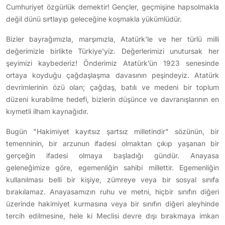
Cumhuriyet özgürlük demektir! Gençler, geçmişine hapsolmakla
değil dünü sırtlayıp geleceğine koşmakla yükümlüdür.
Bizler bayrağımızla, marşımızla, Atatürk'le ve her türlü milli
değerimizle birlikte Türkiye'yiz. Değerlerimizi unutursak her
şeyimizi kaybederiz! Önderimiz Atatürk’ün 1923 senesinde
ortaya koyduğu çağdaşlaşma davasının peşindeyiz. Atatürk
devrimlerinin özü olan; çağdaş, batılı ve medeni bir toplum
düzeni kurabilme hedefi, bizlerin düşünce ve davranışlarının en
kıymetli ilham kaynağıdır.
Bugün "Hakimiyet kayıtsız şartsız milletindir" sözünün, bir
temenninin, bir arzunun ifadesi olmaktan çıkıp yaşanan bir
gerçeğin ifadesi olmaya başladığı gündür. Anayasa
geleneğimize göre, egemenliğin sahibi millettir. Egemenliğin
kullanılması belli bir kişiye, zümreye veya bir sosyal sınıfa
bırakılamaz. Anayasamızın ruhu ve metni, hiçbir sınıfın diğeri
üzerinde hakimiyet kurmasına veya bir sınıfın diğeri aleyhinde
tercih edilmesine, hele ki Meclisi devre dışı bırakmaya imkan