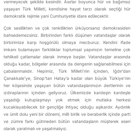
vermeyecek şekilde kesindir. Asırlar boyunca hür ve bağımsız
yaşayan Türk Milleti, kendisine hayat tarzı olarak seçtiği hür
demokratik rejimle yani Cumhuriyetle idare edilecektir.
Çok seslilikten ve çok renklilikten ürküyorsanız demokrasiden
bahsedemezsiniz. Birbirinden farklı düşünen vatandaşlar olarak
birbirimize karşı hoşgörülü olmaya mecburuz. Kendini ifade
imkanı bulamayan farklılıklar toplumsal yapımızın temeline çok
tehlikeli çatlamalar olarak inmeye başlar. Vatandaşlar arasında
olduğu kadar, bölgeler arasında da dengenin sağlanabilmesi için
çabalanmalıdır. Hepimiz, Türk Milleti'nin içinden, Iğdır’dan
Çanakkale’ye, Sinop’tan Hatay’a kadar olan büyük Türkiye’nin
her köşesinde yaşayan bütün vatandaşlarımızın dertlerinin ve
ızdıraplarının içinden geliyoruz. Ülkemizde kardeşin kardeşle
yaşadığı kutuplaşmayı yok etmek için mutlaka herkesi
kucaklayabilecek bir gençliğe ihtiyaç olduğu aşikardır. Aydınlık
ve ümit dolu yeni bir dönemi, milli birlik ve beraberlik içinde parti
ve zümre farkı gütmeden bütün vatandaşların müşterek eseri
olarak yaratmalı ve yaşatmalıyız.