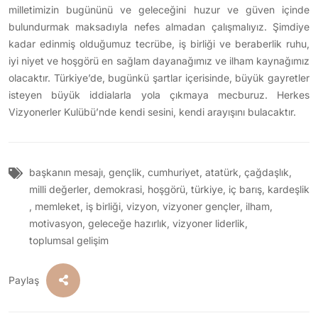
milletimizin bugününü ve geleceğini huzur ve güven içinde
bulundurmak maksadıyla nefes almadan çalışmalıyız. Şimdiye
kadar edinmiş olduğumuz tecrübe, iş birliği ve beraberlik ruhu,
iyi niyet ve hoşgörü en sağlam dayanağımız ve ilham kaynağımız
olacaktır. Türkiye’de, bugünkü şartlar içerisinde, büyük gayretler
isteyen büyük iddialarla yola çıkmaya mecburuz. Herkes
Vizyonerler Kulübü’nde kendi sesini, kendi arayışını bulacaktır.
başkanın mesajı
,
gençlik
,
cumhuriyet
,
atatürk
,
çağdaşlık
,
milli değerler
,
demokrasi
,
hoşgörü
,
türkiye
,
iç barış
,
kardeşlik
,
memleket
,
iş birliği
,
vizyon
,
vizyoner gençler
,
ilham
,
motivasyon
,
geleceğe hazırlık
,
vizyoner liderlik
,
toplumsal gelişim
Paylaş