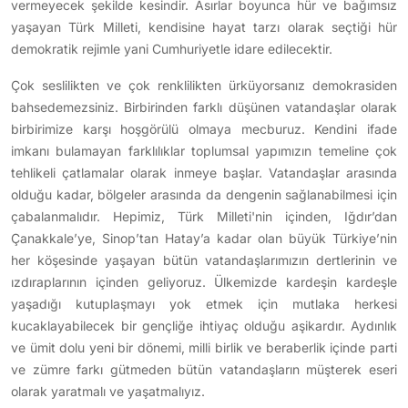
vermeyecek şekilde kesindir. Asırlar boyunca hür ve bağımsız
yaşayan Türk Milleti, kendisine hayat tarzı olarak seçtiği hür
demokratik rejimle yani Cumhuriyetle idare edilecektir.
Çok seslilikten ve çok renklilikten ürküyorsanız demokrasiden
bahsedemezsiniz. Birbirinden farklı düşünen vatandaşlar olarak
birbirimize karşı hoşgörülü olmaya mecburuz. Kendini ifade
imkanı bulamayan farklılıklar toplumsal yapımızın temeline çok
tehlikeli çatlamalar olarak inmeye başlar. Vatandaşlar arasında
olduğu kadar, bölgeler arasında da dengenin sağlanabilmesi için
çabalanmalıdır. Hepimiz, Türk Milleti'nin içinden, Iğdır’dan
Çanakkale’ye, Sinop’tan Hatay’a kadar olan büyük Türkiye’nin
her köşesinde yaşayan bütün vatandaşlarımızın dertlerinin ve
ızdıraplarının içinden geliyoruz. Ülkemizde kardeşin kardeşle
yaşadığı kutuplaşmayı yok etmek için mutlaka herkesi
kucaklayabilecek bir gençliğe ihtiyaç olduğu aşikardır. Aydınlık
ve ümit dolu yeni bir dönemi, milli birlik ve beraberlik içinde parti
ve zümre farkı gütmeden bütün vatandaşların müşterek eseri
olarak yaratmalı ve yaşatmalıyız.