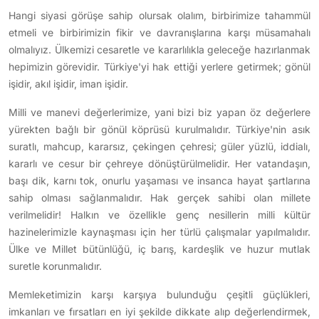
Hangi siyasi görüşe sahip olursak olalım, birbirimize tahammül
etmeli ve birbirimizin fikir ve davranışlarına karşı müsamahalı
olmalıyız. Ülkemizi cesaretle ve kararlılıkla geleceğe hazırlanmak
hepimizin görevidir. Türkiye'yi hak ettiği yerlere getirmek; gönül
işidir, akıl işidir, iman işidir.
Milli ve manevi değerlerimize, yani bizi biz yapan öz değerlere
yürekten bağlı bir gönül köprüsü kurulmalıdır. Türkiye'nin asık
suratlı, mahcup, kararsız, çekingen çehresi; güler yüzlü, iddialı,
kararlı ve cesur bir çehreye dönüştürülmelidir. Her vatandaşın,
başı dik, karnı tok, onurlu yaşaması ve insanca hayat şartlarına
sahip olması sağlanmalıdır. Hak gerçek sahibi olan millete
verilmelidir! Halkın ve özellikle genç nesillerin milli kültür
hazinelerimizle kaynaşması için her türlü çalışmalar yapılmalıdır.
Ülke ve Millet bütünlüğü, iç barış, kardeşlik ve huzur mutlak
suretle korunmalıdır.
Memleketimizin karşı karşıya bulunduğu çeşitli güçlükleri,
imkanları ve fırsatları en iyi şekilde dikkate alıp değerlendirmek,