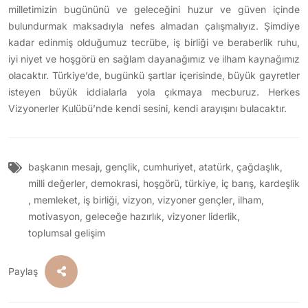
milletimizin bugününü ve geleceğini huzur ve güven içinde
bulundurmak maksadıyla nefes almadan çalışmalıyız. Şimdiye
kadar edinmiş olduğumuz tecrübe, iş birliği ve beraberlik ruhu,
iyi niyet ve hoşgörü en sağlam dayanağımız ve ilham kaynağımız
olacaktır. Türkiye’de, bugünkü şartlar içerisinde, büyük gayretler
isteyen büyük iddialarla yola çıkmaya mecburuz. Herkes
Vizyonerler Kulübü’nde kendi sesini, kendi arayışını bulacaktır.
başkanın mesajı
,
gençlik
,
cumhuriyet
,
atatürk
,
çağdaşlık
,
milli değerler
,
demokrasi
,
hoşgörü
,
türkiye
,
iç barış
,
kardeşlik
,
memleket
,
iş birliği
,
vizyon
,
vizyoner gençler
,
ilham
,
motivasyon
,
geleceğe hazırlık
,
vizyoner liderlik
,
toplumsal gelişim
Paylaş