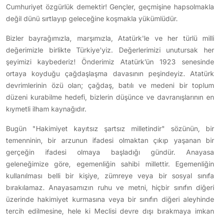
Cumhuriyet özgürlük demektir! Gençler, geçmişine hapsolmakla
değil dünü sırtlayıp geleceğine koşmakla yükümlüdür.
Bizler bayrağımızla, marşımızla, Atatürk'le ve her türlü milli
değerimizle birlikte Türkiye'yiz. Değerlerimizi unutursak her
şeyimizi kaybederiz! Önderimiz Atatürk’ün 1923 senesinde
ortaya koyduğu çağdaşlaşma davasının peşindeyiz. Atatürk
devrimlerinin özü olan; çağdaş, batılı ve medeni bir toplum
düzeni kurabilme hedefi, bizlerin düşünce ve davranışlarının en
kıymetli ilham kaynağıdır.
Bugün "Hakimiyet kayıtsız şartsız milletindir" sözünün, bir
temenninin, bir arzunun ifadesi olmaktan çıkıp yaşanan bir
gerçeğin ifadesi olmaya başladığı gündür. Anayasa
geleneğimize göre, egemenliğin sahibi millettir. Egemenliğin
kullanılması belli bir kişiye, zümreye veya bir sosyal sınıfa
bırakılamaz. Anayasamızın ruhu ve metni, hiçbir sınıfın diğeri
üzerinde hakimiyet kurmasına veya bir sınıfın diğeri aleyhinde
tercih edilmesine, hele ki Meclisi devre dışı bırakmaya imkan