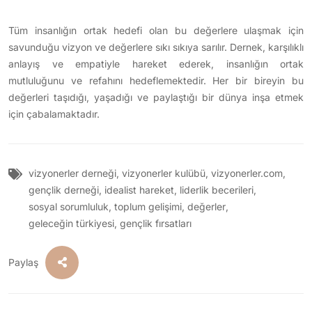
Tüm insanlığın ortak hedefi olan bu değerlere ulaşmak için
savunduğu vizyon ve değerlere sıkı sıkıya sarılır. Dernek, karşılıklı
anlayış ve empatiyle hareket ederek, insanlığın ortak
mutluluğunu ve refahını hedeflemektedir. Her bir bireyin bu
değerleri taşıdığı, yaşadığı ve paylaştığı bir dünya inşa etmek
için çabalamaktadır.
vizyonerler derneği
,
vizyonerler kulübü
,
vizyonerler.com
,
gençlik derneği
,
idealist hareket
,
liderlik becerileri
,
sosyal sorumluluk
,
toplum gelişimi
,
değerler
,
geleceğin türkiyesi
,
gençlik fırsatları
Paylaş