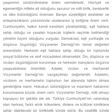
yaşamının sürdürülmesine önem vermektedir. Hürriyet ve
egemenliğin millete ait olduğunu savunur ve milli birlik, beraberlik
ve ülke bütünlüğünü önemser. Barışın sürekliliğini destekler ve
anlaşmazlıkların çözümünde uluslararası iş birliğine önem verir.
Cumhuriyetin, halkın kendi kendisini yönetebildiği, eşit haklara
sahip olduğu ve yasaları koyacak kişilerin seçimle belirlendiği
yönetim biçimi olduğunu vurgular. Demokrasi, eşit yurttaşlık ve
düşünce özgürlüğü Vizyonerler Derneği'nin temel değerleri
arasındadır. Herkesin eşit haklara sahip olduğu bir toplumda
sosyal bölünme ve sınıf mücadelesi olmamalıdır. Din, düşünce ve
vicdan özgürlüğünün korunması ve herkesin inançlarını özgürce
yaşayabilmesi önemlidir. Adalet, vicdan ve merhamet
Vizyonerler Derneği'nin vazgeçilmez değerleridir. Adaletin,
vicdanın ve merhametin toplumun her alanında hâkim olması
gerektiğine inanır. Hukukun üstünlüğüne ve insanların haklarının
korunmasına büyük önem verir. Vizyonerler Derneği, milli olmayı
kapsayıcı bir şekilde ele alır. Türkiye Cumhuriyeti'nin vatandaşı
olan herkesi, farklı etnik kökenlere, dinlere ve kültürel kimliklere
sahip olabileceği bir birliktelik içinde görür. Bu çeşitlilik içinde