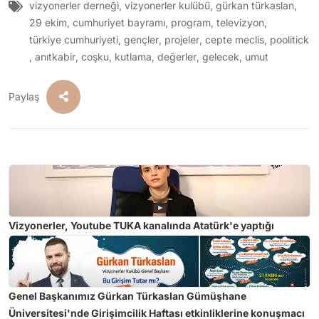
vizyonerler derneği
,
vizyonerler kulübü
,
gürkan türkaslan
,
29 ekim
,
cumhuriyet bayramı
,
program
,
televizyon
,
türkiye cumhuriyeti
,
gençler
,
projeler
,
cepte meclis
,
poolitick
,
anıtkabir
,
coşku
,
kutlama
,
değerler
,
gelecek
,
umut
Paylaş
Vizyonerler, Youtube TUKA kanalında Atatürk'e yaptığı
hakaretlerden dolayı Tuğçe Kazaz hakkında suç duyurusunda
bulunuldu.
Genel Başkanımız Gürkan Türkaslan Gümüşhane
Üniversitesi'nde Girişimcilik Haftası etkinliklerine konuşmacı