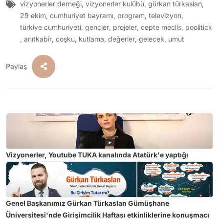
vizyonerler derneği
,
vizyonerler kulübü
,
gürkan türkaslan
,
29 ekim
,
cumhuriyet bayramı
,
program
,
televizyon
,
türkiye cumhuriyeti
,
gençler
,
projeler
,
cepte meclis
,
poolitick
,
anıtkabir
,
coşku
,
kutlama
,
değerler
,
gelecek
,
umut
Paylaş
Vizyonerler, Youtube TUKA kanalında Atatürk'e yaptığı
hakaretlerden dolayı Tuğçe Kazaz hakkında suç duyurusunda
bulunuldu.
Genel Başkanımız Gürkan Türkaslan Gümüşhane
Üniversitesi'nde Girişimcilik Haftası etkinliklerine konuşmacı