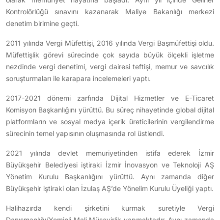
Kontrolörlüğü sınavını kazanarak Maliye Bakanlığı merkezi
denetim birimine geçti.
2011 yılında Vergi Müfettişi, 2016 yılında Vergi Başmüfettişi oldu.
Müfettişlik görevi sürecinde çok sayıda büyük ölçekli işletme
nezdinde vergi denetimi, vergi dairesi teftişi, memur ve savcılık
soruşturmaları ile karapara incelemeleri yaptı.
2017-2021 dönemi zarfında Dijital Hizmetler ve E-Ticaret
Komisyon Başkanlığını yürüttü. Bu süreç nihayetinde global dijital
platformların ve sosyal medya içerik üreticilerinin vergilendirme
sürecinin temel yapısının oluşmasında rol üstlendi.
2021 yılında devlet memuriyetinden istifa ederek İzmir
Büyükşehir Belediyesi iştiraki İzmir İnovasyon ve Teknoloji AŞ
Yönetim Kurulu Başkanlığını yürüttü. Aynı zamanda diğer
Büyükşehir iştiraki olan İzulaş AŞ’de Yönelim Kurulu Üyeliği yaptı.
Halihazırda kendi şirketini kurmak suretiyle Vergi
Danışmanlığı/Yeminli Mali Müşavirlik yapmaktadır. Aynı zamanda