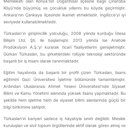
Memleketi olan Konya'nın Doğanhisar ilçesine bağlı Çınaroba
Köyü'nde büyümüş ve çocukluk yıllarını bu köyde geçirmiştir.
Ankara'nın Çankaya ilçesinde ikamet etmektedir. İngilizce’yi iyi
seviyede kullanabilmektedir.
Türkaslan'ın girişimcilik yolculuğu, 2008 yılında kurduğu İdesa
Bilişim Ltd. Şti. ile başlamıştır. 2013 yılında ise Anatole
Prodüksiyon A.Ş.'yi kurarak ticari faaliyetlerini genişletmiştir.
Gürkan Türkaslan, bu şirketlerdeki rolüyle teknoloji sektöründe
başarılı bir iş insanı olarak tanınmaktadır.
Eğitim hayatında da başarılı bir profil çizen Türkaslan, lisans
eğitimini Gazi Üniversitesi İşletme bölümünde tamamlamıştır.
Ardından Uluslararası Ahmet Yesevi Üniversitesi'nde Siyaset
Bilimi ve Kamu Yönetimi alanında yüksek lisans yapmaktadır. Bu
şekilde hem işletme hem de siyaset bilimi alanlarında güçlü bir
bilgi birikimine sahiptir.
Türkaslan'ın kariyeri sadece iş hayatıyla sınırlı değildir. Meslek
kuruluşları ve sivil toplum örgütlerinde aktif olarak görev almış ve