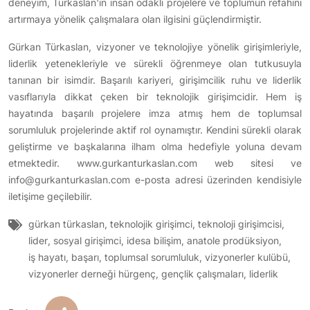
deneyim, Türkaslan'ın insan odaklı projelere ve toplumun refahını
artırmaya yönelik çalışmalara olan ilgisini güçlendirmiştir.
Gürkan Türkaslan, vizyoner ve teknolojiye yönelik girişimleriyle,
liderlik yetenekleriyle ve sürekli öğrenmeye olan tutkusuyla
tanınan bir isimdir. Başarılı kariyeri, girişimcilik ruhu ve liderlik
vasıflarıyla dikkat çeken bir teknolojik girişimcidir. Hem iş
hayatında başarılı projelere imza atmış hem de toplumsal
sorumluluk projelerinde aktif rol oynamıştır. Kendini sürekli olarak
geliştirme ve başkalarına ilham olma hedefiyle yoluna devam
etmektedir.
www.gurkanturkaslan.com
web sitesi ve
info@gurkanturkaslan.com
e-posta adresi üzerinden kendisiyle
iletişime geçilebilir.
gürkan türkaslan
,
teknolojik girişimci
,
teknoloji girişimcisi
,
lider
,
sosyal girişimci
,
idesa bilişim
,
anatole prodüksiyon
,
iş hayatı
,
başarı
,
toplumsal sorumluluk
,
vizyonerler kulübü
,
vizyonerler derneği hürgenç
,
gençlik çalışmaları
,
liderlik