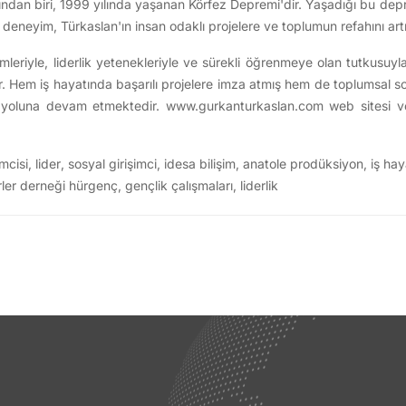
ından biri, 1999 yılında yaşanan Körfez Depremi'dir. Yaşadığı bu de
ı deneyim, Türkaslan'ın insan odaklı projelere ve toplumun refahını artı
leriyle, liderlik yetenekleriyle ve sürekli öğrenmeye olan tutkusuyla ta
idir. Hem iş hayatında başarılı projelere imza atmış hem de toplumsal so
le yoluna devam etmektedir.
www.gurkanturkaslan.com
web sitesi 
imcisi
,
lider
,
sosyal girişimci
,
idesa bilişim
,
anatole prodüksiyon
,
iş hay
rler derneği hürgenç
,
gençlik çalışmaları
,
liderlik