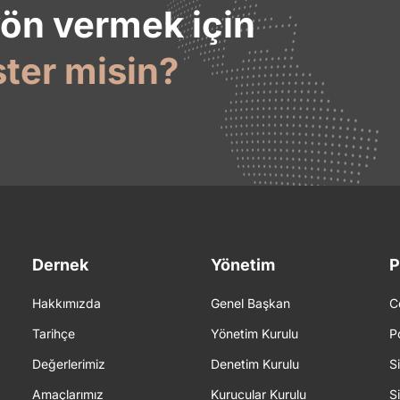
yön vermek için
ster misin?
Dernek
Yönetim
P
Hakkımızda
Genel Başkan
C
Tarihçe
Yönetim Kurulu
P
Değerlerimiz
Denetim Kurulu
S
Amaçlarımız
Kurucular Kurulu
S