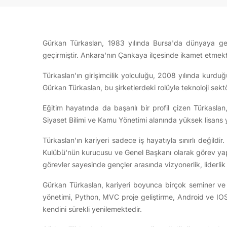
Gürkan Türkaslan, 1983 yılında Bursa'da dünyaya gel
geçirmiştir. Ankara'nın Çankaya ilçesinde ikamet etmekted
Türkaslan'ın girişimcilik yolculuğu, 2008 yılında kurduğu 
Gürkan Türkaslan, bu şirketlerdeki rolüyle teknoloji sektö
Eğitim hayatında da başarılı bir profil çizen Türkasla
Siyaset Bilimi ve Kamu Yönetimi alanında yüksek lisans ya
Türkaslan'ın kariyeri sadece iş hayatıyla sınırlı değildi
Kulübü'nün kurucusu ve Genel Başkanı olarak görev yapm
görevler sayesinde gençler arasında vizyonerlik, liderlik
Gürkan Türkaslan, kariyeri boyunca birçok seminer ve kur
yönetimi, Python, MVC proje geliştirme, Android ve IOS m
kendini sürekli yenilemektedir.