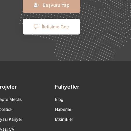
Başvuru Yap
İletişime Geç
rojeler
Faliyetler
epte Meclis
Blog
oolitick
Haberler
iyasi Kariyer
Etkinlikler
iyasi CV