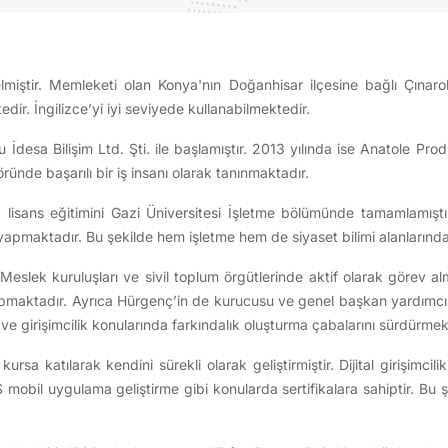
miştir. Memleketi olan Konya'nın Doğanhisar ilçesine bağlı Çına
ir. İngilizce’yi iyi seviyede kullanabilmektedir.
İdesa Bilişim Ltd. Şti. ile başlamıştır. 2013 yılında ise Anatole Prodük
ründe başarılı bir iş insanı olarak tanınmaktadır.
n, lisans eğitimini Gazi Üniversitesi İşletme bölümünde tamamlamışt
pmaktadır. Bu şekilde hem işletme hem de siyaset bilimi alanlarında gü
r. Meslek kuruluşları ve sivil toplum örgütlerinde aktif olarak görev 
aktadır. Ayrıca Hürgenç’in de kurucusu ve genel başkan yardımcısıd
 ve girişimcilik konularında farkındalık oluşturma çabalarını sürdürmek
sa katılarak kendini sürekli olarak geliştirmiştir. Dijital girişimcili
obil uygulama geliştirme gibi konularda sertifikalara sahiptir. Bu ş