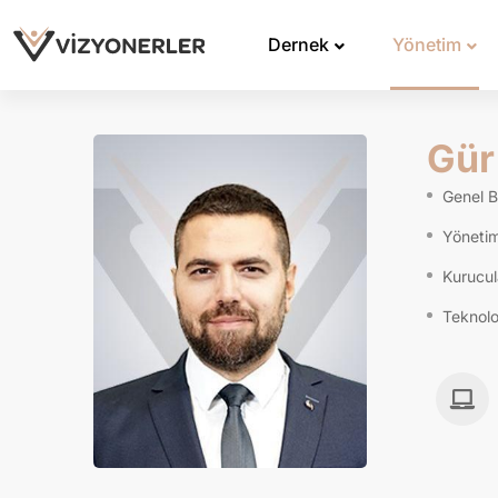
Dernek
Yönetim
Gür
Genel 
Yönetim
Kurucul
Teknoloj