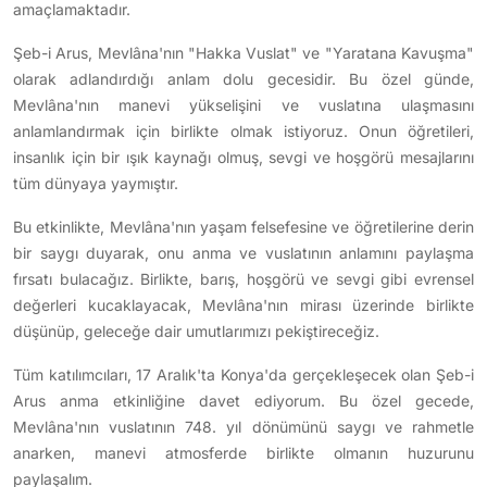
amaçlamaktadır.
Şeb-i Arus, Mevlâna'nın "Hakka Vuslat" ve "Yaratana Kavuşma"
olarak adlandırdığı anlam dolu gecesidir. Bu özel günde,
Mevlâna'nın manevi yükselişini ve vuslatına ulaşmasını
anlamlandırmak için birlikte olmak istiyoruz. Onun öğretileri,
insanlık için bir ışık kaynağı olmuş, sevgi ve hoşgörü mesajlarını
tüm dünyaya yaymıştır.
Bu etkinlikte, Mevlâna'nın yaşam felsefesine ve öğretilerine derin
bir saygı duyarak, onu anma ve vuslatının anlamını paylaşma
fırsatı bulacağız. Birlikte, barış, hoşgörü ve sevgi gibi evrensel
değerleri kucaklayacak, Mevlâna'nın mirası üzerinde birlikte
düşünüp, geleceğe dair umutlarımızı pekiştireceğiz.
Tüm katılımcıları, 17 Aralık'ta Konya'da gerçekleşecek olan Şeb-i
Arus anma etkinliğine davet ediyorum. Bu özel gecede,
Mevlâna'nın vuslatının 748. yıl dönümünü saygı ve rahmetle
anarken, manevi atmosferde birlikte olmanın huzurunu
paylaşalım.