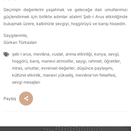
Geçmişin değerlerini yaşatmak ve geleceğe dair umutlarımızı
güçlendirmek için birlikte adımlar atalım! Şeb-i Arus etkinliğinde
buluşmak üzere, kalbinizle sevgiyi, hoşgörüyü ve barışı hissedin.
Saygılarımla,
Gürkan Türkaslan
şeb-i arus
,
mevlâna
,
vuslat
,
anma etkinliği
,
konya
,
sevgi
,
hoşgörü
,
barış
,
manevi atmosfer
,
saygı
,
rahmet
,
öğretiler
,
miras
,
umutlar
,
evrensel değerler
,
düşünce paylaşımı
,
kültürel etkinlik
,
manevi yükseliş
,
mevlâna'nın felsefesi
,
sevgi mesajları
Paylaş