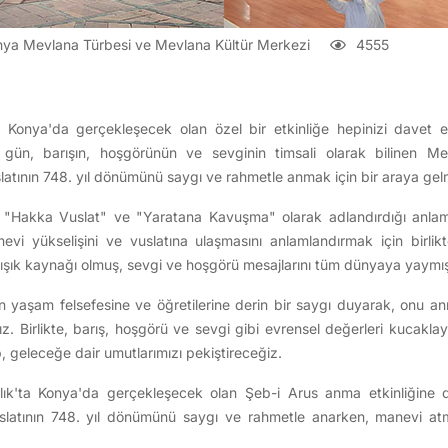
ya Mevlana Türbesi ve Mevlana Kültür Merkezi
4555
e Konya'da gerçekleşecek olan özel bir etkinliğe hepinizi davet
gün, barışın, hoşgörünün ve sevginin timsali olarak bilinen Me
slatının 748. yıl dönümünü saygı ve rahmetle anmak için bir araya ge
 "Hakka Vuslat" ve "Yaratana Kavuşma" olarak adlandırdığı anlam
vi yükselişini ve vuslatına ulaşmasını anlamlandırmak için birlik
bir ışık kaynağı olmuş, sevgi ve hoşgörü mesajlarını tüm dünyaya yaymış
ın yaşam felsefesine ve öğretilerine derin bir saygı duyarak, onu an
ız. Birlikte, barış, hoşgörü ve sevgi gibi evrensel değerleri kucakla
, geleceğe dair umutlarımızı pekiştireceğiz.
ralık'ta Konya'da gerçekleşecek olan Şeb-i Arus anma etkinliğine
latının 748. yıl dönümünü saygı ve rahmetle anarken, manevi atm