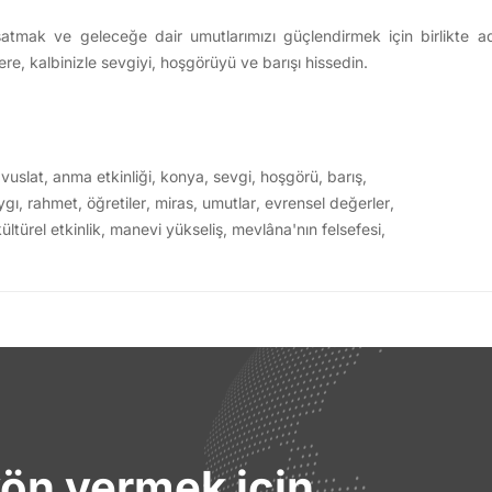
şatmak ve geleceğe dair umutlarımızı güçlendirmek için birlikte ad
re, kalbinizle sevgiyi, hoşgörüyü ve barışı hissedin.
,
vuslat
,
anma etkinliği
,
konya
,
sevgi
,
hoşgörü
,
barış
,
ygı
,
rahmet
,
öğretiler
,
miras
,
umutlar
,
evrensel değerler
,
ültürel etkinlik
,
manevi yükseliş
,
mevlâna'nın felsefesi
,
yön vermek için