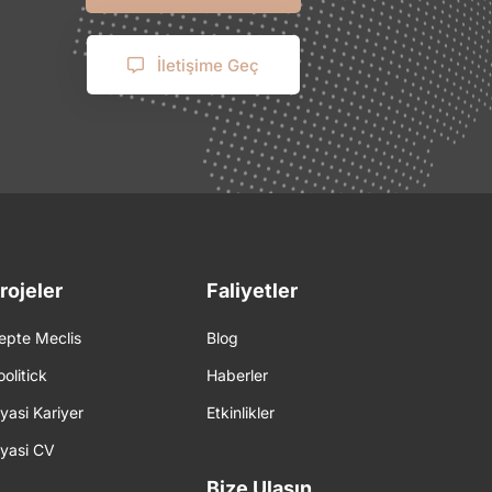
İletişime Geç
rojeler
Faliyetler
epte Meclis
Blog
oolitick
Haberler
iyasi Kariyer
Etkinlikler
iyasi CV
Bize Ulaşın