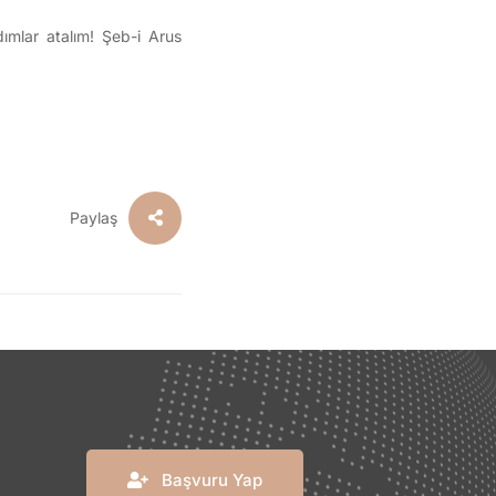
ımlar atalım! Şeb-i Arus
Paylaş
Başvuru Yap