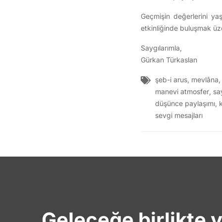
Geçmişin değerlerini ya
etkinliğinde buluşmak üze
Saygılarımla,
Gürkan Türkaslan
şeb-i arus
,
mevlâna
manevi atmosfer
,
sa
düşünce paylaşımı
,
k
sevgi mesajları
Geleceğe birlikte 