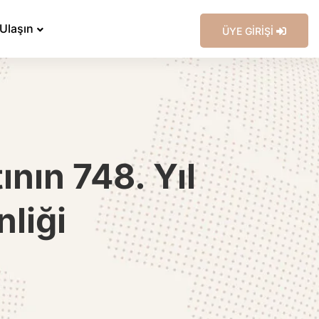
 Ulaşın
ÜYE GİRİŞİ
nın 748. Yıl
liği