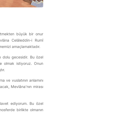
 etmekten büyük bir onur
vlâna Celâleddin-i Rumî
lmemizi amaçlamaktadır.
 dolu gecesidir. Bu özel
te olmak istiyoruz. Onun
tır.
ma ve vuslatının anlamını
yacak, Mevlâna'nın mirası
 davet ediyorum. Bu özel
osferde birlikte olmanın