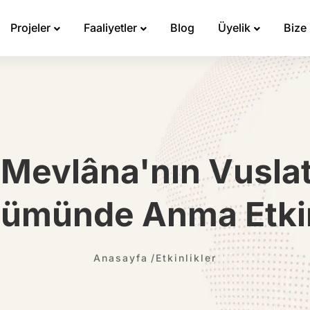
Projeler
Faaliyetler
Blog
Üyelik
Bize
 Mevlâna'nın Vuslatı
ümünde Anma Etkin
Anasayfa
Etkinlikler